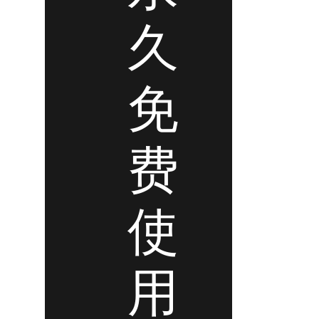
久
免
费
使
用