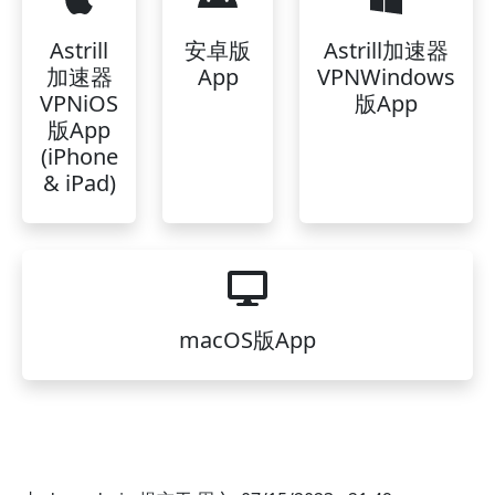
Astrill
安卓版
Astrill加速器
加速器
App
VPNWindows
VPNiOS
版App
版App
(iPhone
& iPad)
macOS版App