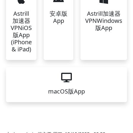
Astrill
安卓版
Astrill加速器
加速器
App
VPNWindows
VPNiOS
版App
版App
(iPhone
& iPad)
macOS版App