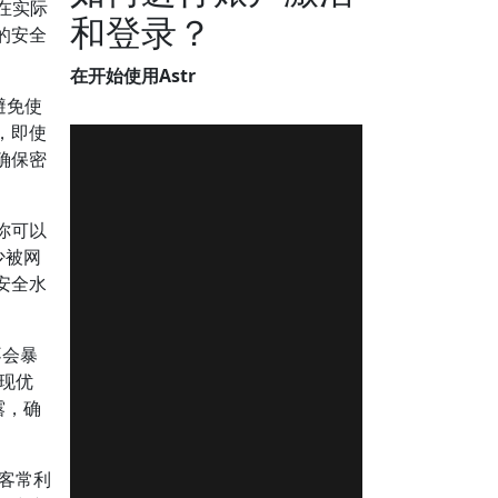
在实际
和登录？
的安全
在开始使用Astr
避免使
，即使
确保密
你可以
少被网
安全水
不会暴
表现优
露，确
黑客常利