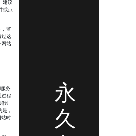
。建议
件或点
具，监
通过这
外网站
永
N服务
用过程
超过
久
的是，
网站时