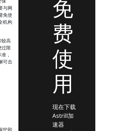
免
全保
要与网
避免使
费
全机构
和较高
使
绕过限
标准，
懈可击
用
现在下载
Astrill加
速器
保护和