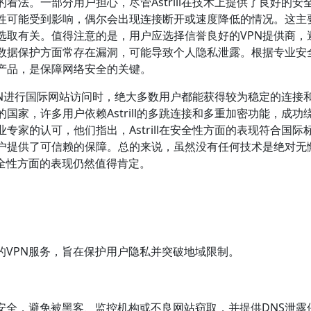
法。一部分用户担心，尽管Astrill在技术上提供了良好的安
定性可能受到影响，偶尔会出现连接断开或速度降低的情况。这主
选取有关。值得注意的是，用户应选择信誉良好的VPN提供商，
在数据保护方面常存在漏洞，可能导致个人隐私泄露。根据专业安
N产品，是保障网络安全的关键。
器VPN进行国际网站访问时，绝大多数用户都能获得较为稳定的连接
家，许多用户依赖Astrill的多跳连接和多重加密功能，成功
家的认可，他们指出，Astrill在安全性方面的表现符合国际
户提供了可信赖的保障。总的来说，虽然没有任何技术是绝对无
在安全性方面的表现仍然值得肯定。
接著称的VPN服务，旨在保护用户隐私并突破地域限制。
数据的安全，避免被黑客、监控机构或不良网站窃取，并提供DNS泄露