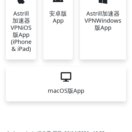
Astrill
安卓版
Astrill加速器
加速器
App
VPNWindows
VPNiOS
版App
版App
(iPhone
& iPad)
macOS版App